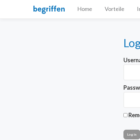
Home
Vorteile
I
Log
Userna
Passw
Rem