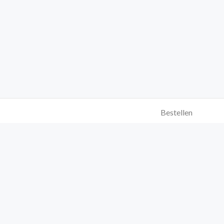
Bestellen
Milestones
Quellenangaben
Über uns
AGB
Impressum