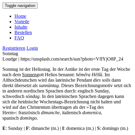
Toggle navigation
Home
Vorteile
Inhalte
Bestellen
FAQ
Registrieren
Login
Sonntag
Loudge | https://unsplash.com/search/sun?photo=VfIYjO8P_24
Sonntag ist der Heliostag. In der Antike ist der erste Tag der Woche
nach dem
Sonnen
gott Helios benannt:
hēméra Hēlíū
.
Im
Althochdeutschen wird das lateinische Pendant
dies solis
dann
direkt übersetzt als
sunnūntag.
Dieses Bezeichnungsmotiv setzt sich
in anderen nordischen Sprachen durch: englisch Sunday,
schwedisch
söndag
. In den lateinischen Sprachen
dagegen kann
sich die heidnische Wochentags-Bezeichnung nicht halten und
wird auf das Christentum übertragen als der »Tag des
Herrn«: französisch
dimanche
, italienisch
domenica
,
spanisch
domingo.
E
: Sunday |
F
: dimanche (m.) |
I
: domenica (m.) |
S
: domingo (m.)