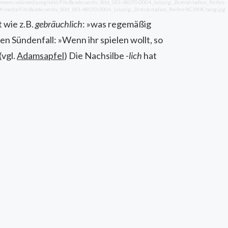
ommons.wikimedia.org/wiki/File:Bundesarchiv_Bild_183-48070-0004,_Leipzig,_Zentralstadion,_Reifen-
media/File:Bundesarchiv_Bild_183-48070-0004,_Leipzig,_Zentralstadion,_Reifen-%C3%9Cbung.jpg
 wie z.B.
gebräuchlich
: »was regemäßig
en Sündenfall: »Wenn ihr spielen wollt, so
(vgl.
Adamsapfel
) Die Nachsilbe
-lich
hat