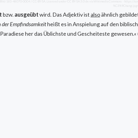
, Bild 183-48070-0004 / CC-BY-SA. Licensed under CC BY-SA 3.0 de via Wikimedia Commons - https://c
%C3%9Cbung.jpg#/
t
bzw.
ausgeübt
wird. Das Adjektiv ist
also
ähnlich gebildet
 der Empfindsamkeit
heißt es in Anspielung auf den biblisch
m Paradiese her das Üblichste und Gescheiteste gewesen.« 