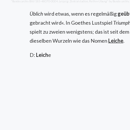
"Bundesarchiv Bild 183-48070-0004, Leipzig, Zentralstadion, Reifen-Übung" by Bundesarchiv
Üblich
wird etwas, wenn es regelmäßig
geüb
gebracht wird«. In Goethes Lustspiel
Triumph
spielt zu zweien wenigstens; das ist seit de
dieselben Wurzeln wie das Nomen
Leiche
.
D:
Leich
e