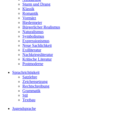
Sturm und Drang
Klassik
Romantik
Vormärz
Biedermeier
Bürgerlicher Realismus
Naturalismus
Symbolismus
Expressionismus
Neue Sachlichkeit
Exilliteratur
Nachkriegsliteratur
Kritische Literatur
Postmoderne
Sprachrichtigkeit
Satzlehre
Zeichensetzung
Rechtschreibung
Grammatik
Stil
Textbau
Jugendsprache